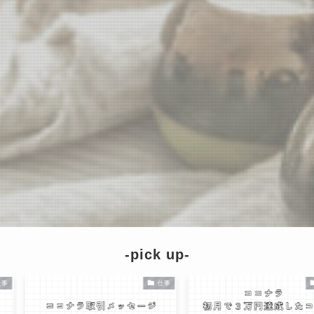
-pick up-
仕事
仕事